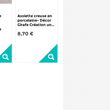
e
Assiette creuse en
porcelaine- Décor
Girafe Création un...
e
8,70 €