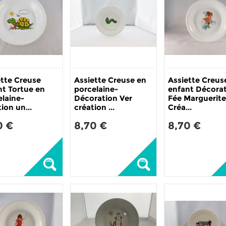
ette Creuse
Assiette Creuse en
Assiette Creus
nt Tortue en
porcelaine-
enfant Décora
elaine-
Décoration Ver
Fée Marguerite
ion un...
création ...
Créa...
0 €
8,70 €
8,70 €