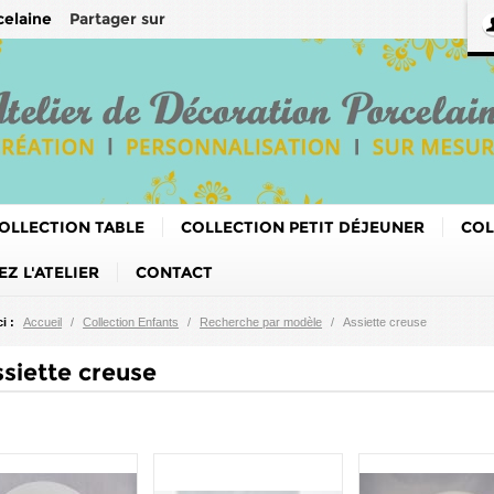
Partager sur
celaine
OLLECTION TABLE
COLLECTION PETIT DÉJEUNER
COL
Z L'ATELIER
CONTACT
i :
Accueil
/
Collection Enfants
/
Recherche par modèle
/
Assiette creuse
siette creuse