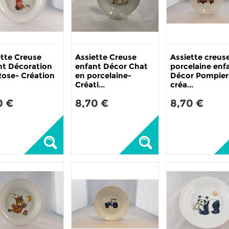
ette Creuse
Assiette Creuse
Assiette creus
nt Décoration
enfant Décor Chat
porcelaine enf
Rose- Création
en porcelaine-
Décor Pompier
Créati...
créa...
0 €
8,70 €
8,70 €