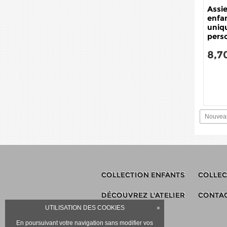
Assi
enfa
uniq
pers
8,7
Nouveau
COLLECTION ENFANTS
COLLEC
DÉCOUVREZ L'ATELIER
CONTA
UTILISATION DES COOKIES
×
En poursuivant votre navigation sans modifier vos