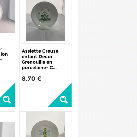
e
Assiette Creuse
tion
enfant Décor
-
Grenouille en
porcelaine- C...
8,70 €