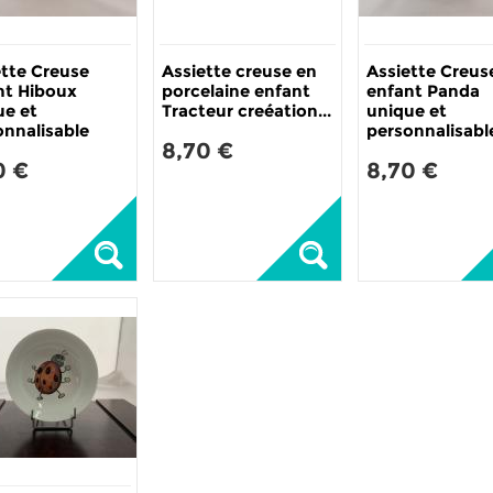
ette Creuse
Assiette creuse en
Assiette Creus
nt Hiboux
porcelaine enfant
enfant Panda
ue et
Tracteur creéation...
unique et
onnalisable
personnalisabl
8,70 €
0 €
8,70 €