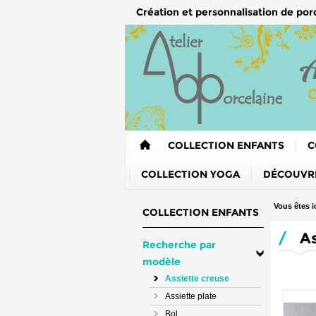
Création et personnalisation de por
COLLECTION ENFANTS
C
COLLECTION YOGA
DÉCOUVRE
Vous êtes ic
COLLECTION ENFANTS
/
As
Recherche par
modèle
Assiette creuse
Assiette plate
Bol