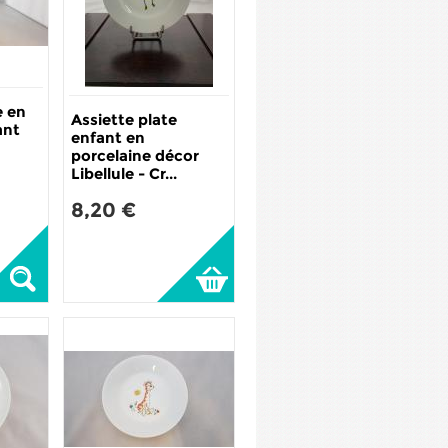
e en
Assiette plate
ant
enfant en
porcelaine décor
Libellule - Cr...
8,20 €