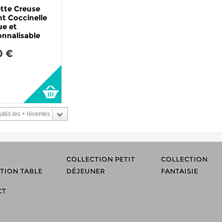
ette Creuse
nt Coccinelle
ue et
onnalisable
0 €
tés les + récentes
COLLECTION PETIT
COLLECTION
TION TABLE
DÉJEUNER
FANTAISIE
CT