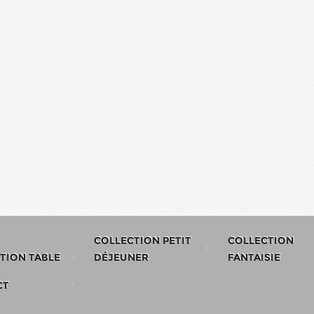
COLLECTION PETIT
COLLECTION
TION TABLE
DÉJEUNER
FANTAISIE
CT