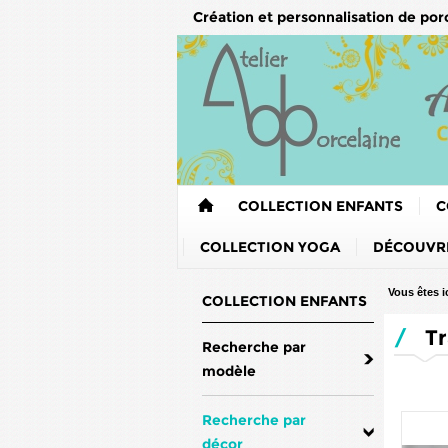
Création et personnalisation de por
COLLECTION ENFANTS
C
COLLECTION YOGA
DÉCOUVRE
Vous êtes ic
COLLECTION ENFANTS
/
Tr
Recherche par
modèle
Recherche par
décor