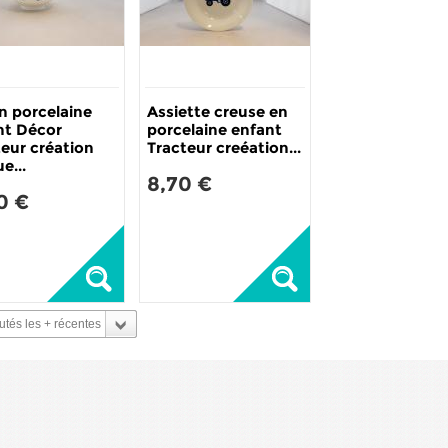
n porcelaine
Assiette creuse en
nt Décor
porcelaine enfant
teur création
Tracteur creéation...
e...
8,70 €
0 €
tés les + récentes