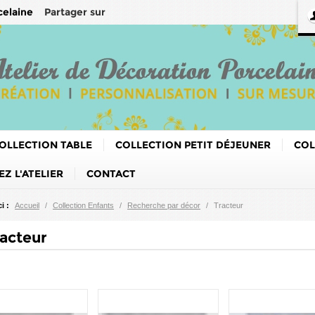
Partager sur
celaine
OLLECTION TABLE
COLLECTION PETIT DÉJEUNER
COL
Z L'ATELIER
CONTACT
i :
Accueil
/
Collection Enfants
/
Recherche par décor
/
Tracteur
acteur