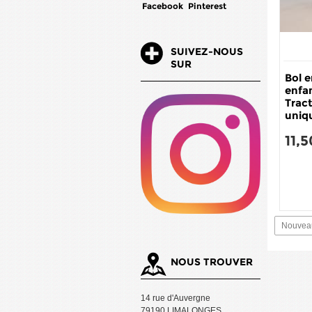
Facebook
Pinterest
SUIVEZ-NOUS
SUR
Bol e
enfa
Trac
uniqu
11,5
Nouveau
NOUS TROUVER
14 rue d'Auvergne
79190 LIMALONGES