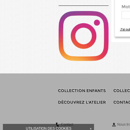
Mot 
J'ai o
COLLECTION ENFANTS
COLLEC
DÉCOUVREZ L'ATELIER
CONTA
Contact
Nous tr
UTILISATION DES COOKIES
×