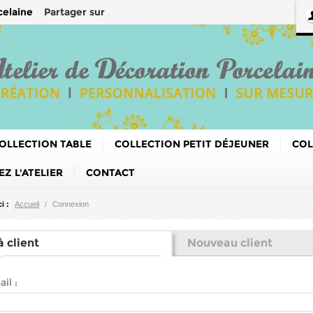
Partager sur
celaine
OLLECTION TABLE
COLLECTION PETIT DÉJEUNER
COL
Z L'ATELIER
CONTACT
i :
Accueil
/
Connexion
à client
Nouveau client
il :