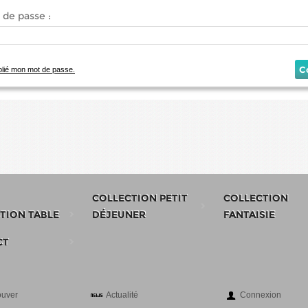
de passe :
C
ublié mon mot de passe.
COLLECTION PETIT
COLLECTION
TION TABLE
DÉJEUNER
FANTAISIE
CT
ouver
Actualité
Connexion