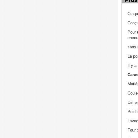
Craqu
Conçu
Pour 
encor
sans 
La po
Il y a
Caras
Matié
Coule
Dimen
Poid i
Lavag
Four 