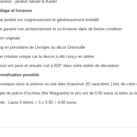
ition : produit naturel le Kaolin
lage et livraison
e produit est soigneusement et généreusement emballé
de garantir son acheminement et sa livraison dans de bonne condition
on originale
g en porcelaine de Limoges au décor Grenouille
e création unique car le dessin à été conçu en atelier
sin est posé et ensuite cuit à 820° dans notre atelier de décoration
nnalisation possible
niquez-nous le prémon ou une date (maximun 20 caractéres ) lors de votr
e de police d"ecriture (fée Marguerite) le prix est de 0.92 euros la lettre ou le
le : Laura 5 lettres = 5 x 0.92 = 4,60 euros