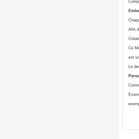
Compos
Embal
Chaqu
Afin 
Créati
Ce Mu
est un
Le des
Perso
Commu
Exempl
exemp