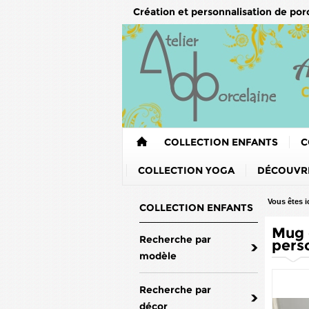
Création et personnalisation de por
COLLECTION ENFANTS
C
COLLECTION YOGA
DÉCOUVRE
Vous êtes ic
COLLECTION ENFANTS
Mug 
Recherche par
pers
modèle
Recherche par
décor