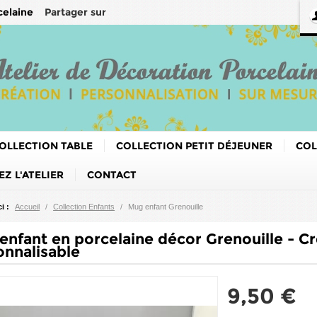
Partager sur
celaine
OLLECTION TABLE
COLLECTION PETIT DÉJEUNER
COL
Z L'ATELIER
CONTACT
i :
Accueil
/
Collection Enfants
/
Mug enfant Grenouille
enfant en porcelaine décor Grenouille - Cr
onnalisable
9,50 €