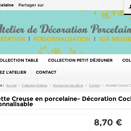
Partager sur
celaine
OLLECTION TABLE
COLLECTION PETIT DÉJEUNER
COL
Z L'ATELIER
CONTACT
i :
Accueil
/
Collection Enfants
/
Recherche par décor
/
Cochon
/
Assiette Creuse 
ette Creuse en porcelaine- Décoration Coc
onnalisable
8,70 €