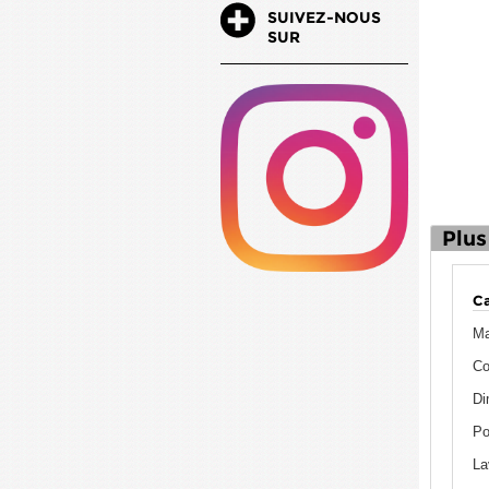
SUIVEZ-NOUS
SUR
Plus
Ca
Ma
Co
Di
Po
La