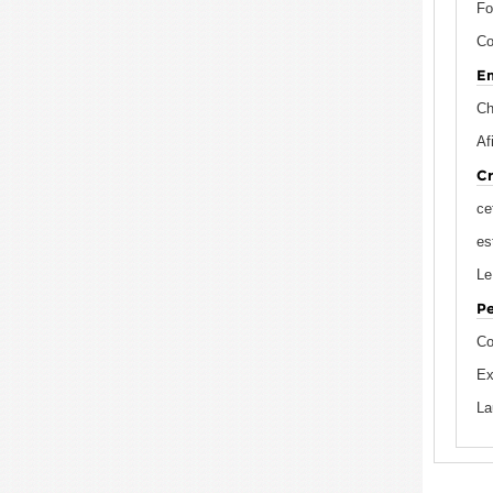
Fo
Co
Em
Ch
Af
Cr
ce
es
Le
Pe
Co
Ex
La