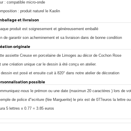
ur : compatible micro-onde
mposition : produit naturel le Kaolin
ballage et livraison
aque produit est soignesement et généreusement emballé
in de garantir son acheminement et sa livraison dans de bonne condition
éation originale
tte assiette Creuse en porcelaine de Limoges au décor de Cochon Rose
t une création unique car le dessin à été conçu en atelier.
 dessin est posé et ensuite cuit à 820° dans notre atelier de décoration
rsonnalisation possible
mmuniquez-nous le prémon ou une date (maximun 20 caractéres ) lors de v
emple de police d"ecriture (fée Marguerite) le prix est de 077euros la lettre ou 
ura 5 lettres x 0.77 = 3.85 euros