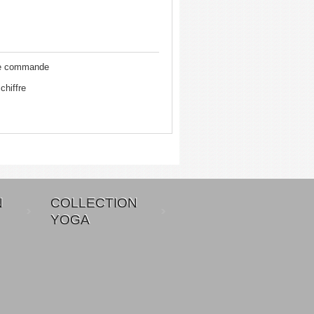
re commande
chiffre
N
COLLECTION
YOGA