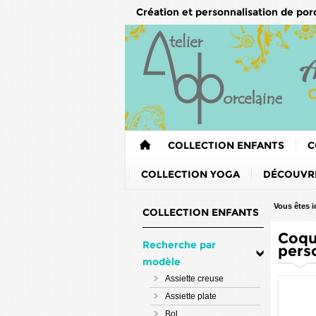
Création et personnalisation de por
COLLECTION ENFANTS
C
COLLECTION YOGA
DÉCOUVRE
Vous êtes ic
COLLECTION ENFANTS
Coqu
Recherche par
pers
modèle
Assiette creuse
Assiette plate
Bol