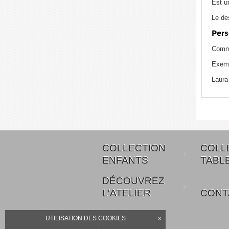
Est un
Le des
Pers
Commu
Exempl
Laura 
COLLECTION
COLL
ENFANTS
TABL
DÉCOUVREZ
L'ATELIER
CONT
UTILISATION DES COOKIES
×