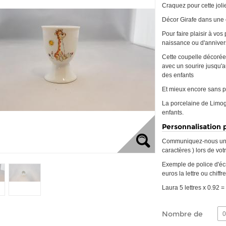
Craquez pour cette jol
Décor Girafe dans une c
Pour faire plaisir à vos
naissance ou d'annive
Cette coupelle décorée 
avec un sourire jusqu'au
des enfants
Et mieux encore sans p
La porcelaine de Limog
enfants.
Personnalisation 
Communiquez-nous un 
caractères ) lors de v
Exemple de police d'écri
euros la lettre ou chiffre
Laura 5 lettres x 0.92 =
Nombre de
0