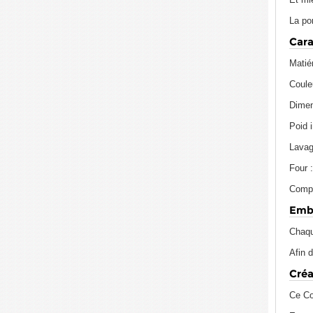
La po
Cara
Matié
Coule
Dimen
Poid i
Lavag
Four 
Compos
Emba
Chaqu
Afin 
Créa
Ce Co