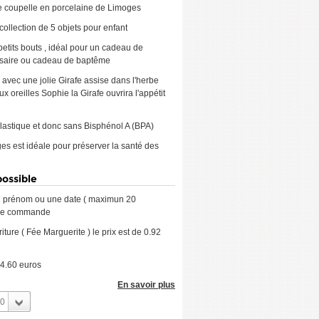
ie coupelle en porcelaine de Limoges
ollection de 5 objets pour enfant
 petits bouts , idéal pour un cadeau de
rsaire ou cadeau de baptême
avec une jolie Girafe assise dans l'herbe
x oreilles Sophie la Girafe ouvrira l'appétit
lastique et donc sans Bisphénol A (BPA)
es est idéale pour préserver la santé des
possible
prénom ou une date ( maximun 20
otre commande
ture ( Fée Marguerite ) le prix est de 0.92
 4.60 euros
En savoir plus
0