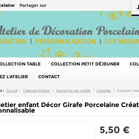
Partager sur
celaine
OLLECTION TABLE
COLLECTION PETIT DÉJEUNER
COL
Z L'ATELIER
CONTACT
i :
Accueil
/
Collection Enfants
/
Recherche par modèle
/
Coquetier
/
Coquetier enfa
etier enfant Décor Girafe Porcelaine Créat
onnalisable
5,50 €