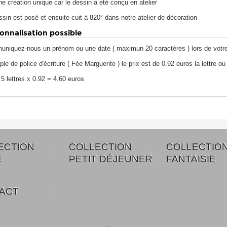
e création unique car le dessin a été conçu en atelier
sin est posé et ensuite cuit à 820° dans notre atelier de décoration
onnalisation possible
niquez-nous un prénom ou une date ( maximun 20 caractères ) lors de vot
e de police d'écriture ( Fée Marguerite ) le prix est de 0.92 euros la lettre ou 
5 lettres x 0.92 = 4.60 euros
ECTION
COLLECTION
COLLECTIO
E
PETIT DÉJEUNER
FANTAISIE
ACT