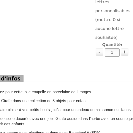
lettres
personnalisables
(mettre 0 si
aucune lettre
souhaitée)
Quantité:
-
+
 d'infos
ez pour cette jolie coupelle en porcelaine de Limoges
 Girafe dans une collection de 5 objets pour enfant
faire plaisir à vos petits bouts , idéal pour un cadeau de naissance ou d'ann
coupelle décorée avec une jolie Girafe assise dans l'herbe avec un sourire jus
tit des enfants
eux encore sans plastique et donc sans Bisphénol A (BPA)