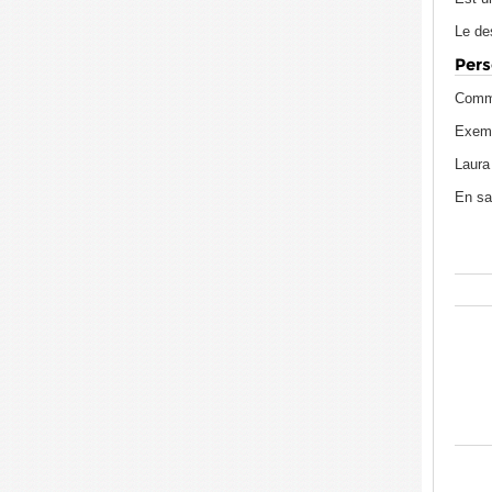
Le des
Pers
Commu
Exempl
Laura 
En sa