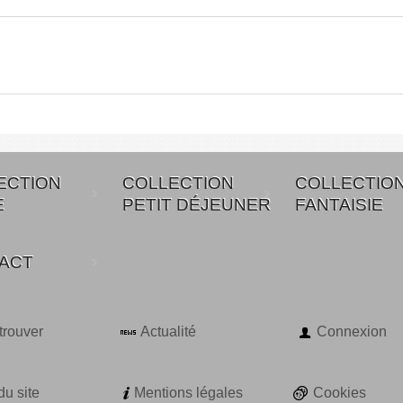
ECTION
COLLECTION
COLLECTIO
E
PETIT DÉJEUNER
FANTAISIE
ACT
trouver
Actualité
Connexion
du site
Mentions légales
Cookies