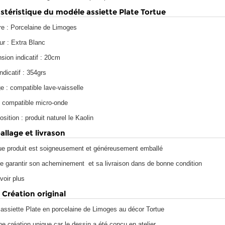
stéristique du modéle assiette Plate Tortue
re : Porcelaine de Limoges
ur : Extra Blanc
sion indicatif : 20cm
ndicatif : 354grs
e : compatible lave-vaisselle
: compatible micro-onde
ition : produit naturel le Kaolin
llage et livrason
e produit est soigneusement et généreusement emballé
de garantir son acheminement et sa livraison dans de bonne condition
voir plus
Création original
 assiette Plate en porcelaine de Limoges au décor Tortue
e création unique car le dessin a été conçu en atelier