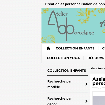
Création et personnalisation de por
COLLECTION ENFANTS
C
COLLECTION YOGA
DÉCOUVRE
Vous êtes ic
COLLECTION ENFANTS
Assie
Recherche par
pers
modèle
Recherche par
décor