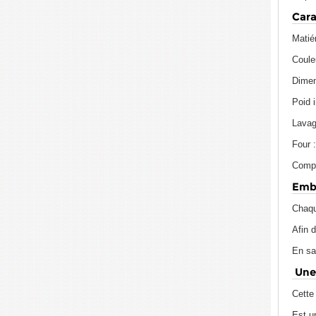
Cara
Matié
Coule
Dimen
Poid i
Lavag
Four 
Compos
Emba
Chaqu
Afin 
En sa
Une 
Cette
Est un