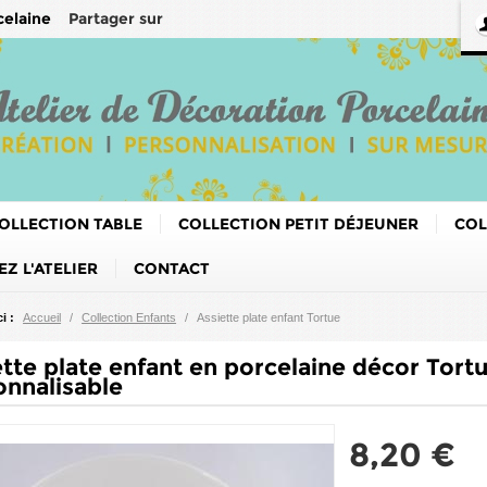
Partager sur
celaine
OLLECTION TABLE
COLLECTION PETIT DÉJEUNER
COL
Z L'ATELIER
CONTACT
i :
Accueil
/
Collection Enfants
/
Assiette plate enfant Tortue
tte plate enfant en porcelaine décor Tortu
onnalisable
8,20 €