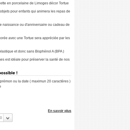
ette en porcelaine de Limoges décor Tortue
 objets pour enfants qui animera les repas de
e naissance ou d'anniversaire ou cadeau de
corée avec une Tortue sera appréciée par les
plastique et donc sans Bisphénol A (BPA )
es est idéale pour préserver la santé de nos
ossible !
rémon ou la date ( maximun 20 caractéres )
e
En savoir plus
0