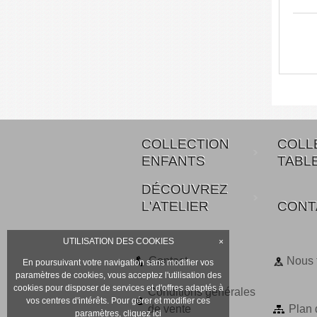
COLLECTION
COLL
ENFANTS
TABL
DÉCOUVREZ
L'ATELIER
CONT
UTILISATION DES COOKIES
×
Contact
Nous 
En poursuivant votre navigation sans modifier vos
paramètres de cookies, vous acceptez l'utilisation des
cookies pour disposer de services et d'offres adaptés à
Conditions générales
vos centres d'intérêts. Pour gérer et modifier ces
de vente
Plan 
paramètres,
cliquez ici